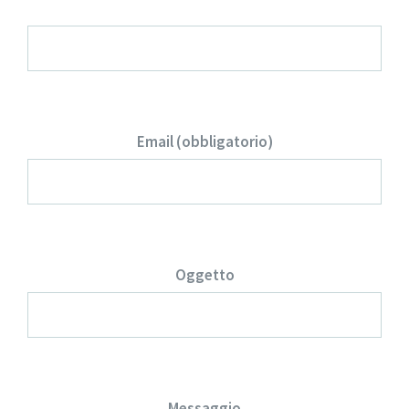
Nome e Cognome (obbligatorio)
Email (obbligatorio)
Oggetto
Messaggio