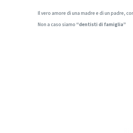
Il vero amore di una madre e di un padre, c
Non a caso siamo
“dentisti di famiglia”
Ric