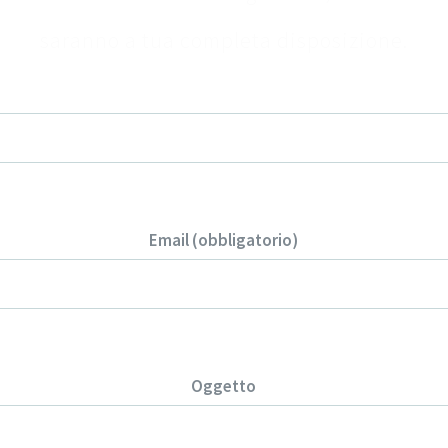
saranno a tua completa disposizione.
Nome e Cognome (obbligatorio)
Email (obbligatorio)
Oggetto