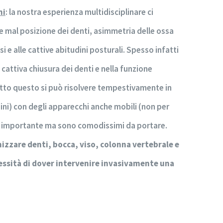
ni
: la nostra esperienza multidisciplinare ci
e mal posizione dei denti, asimmetria delle ossa
si e alle cattive abitudini posturali. Spesso infatti
a cattiva chiusura dei denti e nella funzione
Tutto questo si può risolvere tempestivamente in
ni) con degli apparecchi anche mobili (non per
ra importante ma sono comodissimi da portare.
zzare denti, bocca, viso, colonna vertebrale e
essità di dover intervenire invasivamente una