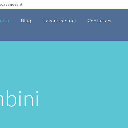
ocasanova.it
rvizi
Blog
Lavora con noi
Contattaci
mbini