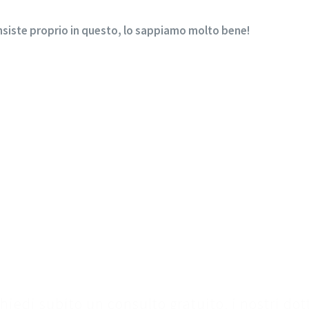
onsiste proprio in questo, lo sappiamo molto bene!
Contattaci
hiedi subito un consulto gratuito, i nostri dot