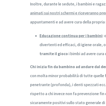
Inoltre, durante le sedute, i bambini e raga
animati sui nostri schermi e riceveranno pr
appuntamenti e ad avere cura della propria 
Educazione continua per i bambini
: 
divertenti ed efficaci, di igiene orale,
tramite il gioco
i bimbi ad avere cura d
Chi inizia fin da bambino ad andare dal d
con molta minor probabilità di tutte quelle 
penetrante (profonda), i denti spezzati ecc…
rispetto a chi invece non fa prevenzione fin
sicuramente positivi sullo stato generale di 