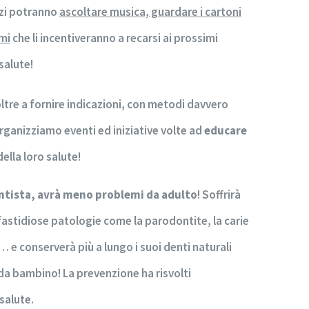
zzi potranno
ascoltare musica, guardare i cartoni
emi
che li incentiveranno a recarsi ai prossimi
salute!
oltre a fornire indicazioni, con metodi davvero
 organizziamo eventi ed iniziative volte ad
educare
ella loro salute!
entista, avrà meno problemi da adulto
! Soffrirà
fastidiose patologie come la parodontite, la carie
 e conserverà più a lungo i suoi denti naturali
 da bambino! La prevenzione ha risvolti
salute.