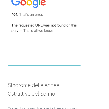
Sindrome delle Apnee
Ostruttive del Sonno
Ti capita di svegliarti già stanco o con il