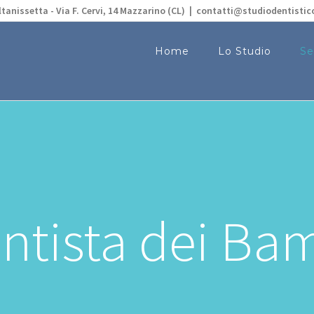
tanissetta - Via F. Cervi, 14 Mazzarino (CL)
|
contatti@studiodentistic
Home
Lo Studio
Se
entista dei Ba