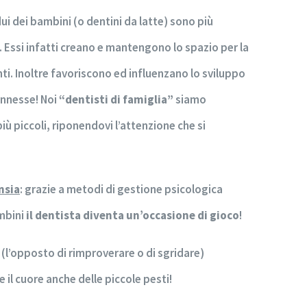
idui dei bambini (o dentini da latte) sono più
 Essi infatti creano e mantengono lo spazio per la
i. Inoltre favoriscono ed influenzano lo sviluppo
annesse! Noi
“dentisti di famiglia”
siamo
più piccoli, riponendovi l’attenzione che si
nsia
: grazie a metodi di gestione psicologica
ambini
il dentista diventa un’occasione di gioco
!
, (l’opposto di rimproverare o di sgridare)
l cuore anche delle piccole pesti!