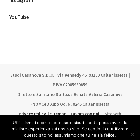
Instagram
YouTube
Studi Casanova S.r.l.s. | Via Kennedy 46, 93100 Caltanissetta |
P.IVA 02005930859
Direttore Sanitario Dott.ssa Renata Valeria Casanova
FNOMCeO Albo Od. N. 0245 Caltanissetta
Privacy Policy
|
Sitemap
|
Lavora con noi
| Sito web
Utilizziamo i cookie per essere sicuri che tu possa avere la
realizzato da
Bantam comunicazione
migliore esperienza sul nostro sito. Se continui ad utilizzare
PO FESR SICILIA 2014–2020 AZIONE 3.5.1-01 CUP
questo sito noi assumiamo che tu ne sia felice.