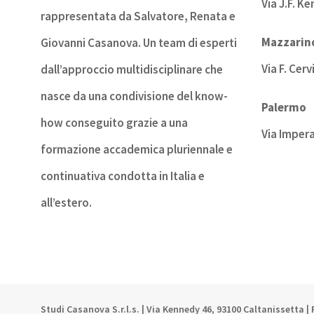
Via J.F. K
rappresentata da Salvatore, Renata e
Mazzarino
Giovanni Casanova. Un team di esperti
Via F. Cerv
dall’approccio multidisciplinare che
nasce da una condivisione del know-
Palermo
how conseguito grazie a una
Via Impera
formazione accademica pluriennale e
continuativa condotta in Italia e
all’estero.
Studi Casanova S.r.l.s. | Via Kennedy 46, 93100 Caltanissetta |