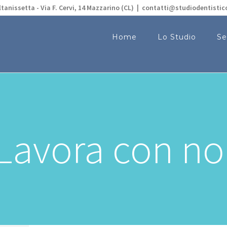
tanissetta - Via F. Cervi, 14 Mazzarino (CL)
|
contatti@studiodentistic
Home
Lo Studio
Se
Lavora con no