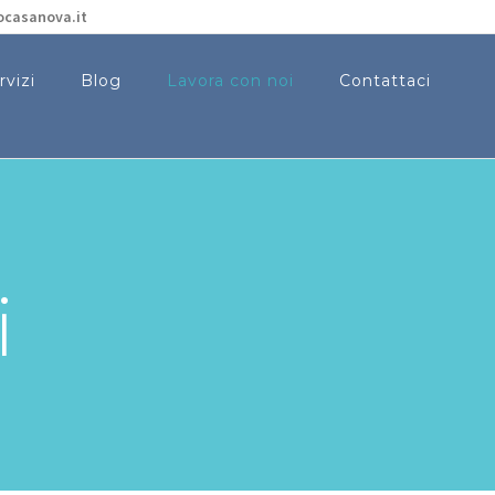
ocasanova.it
rvizi
Blog
Lavora con noi
Contattaci
i