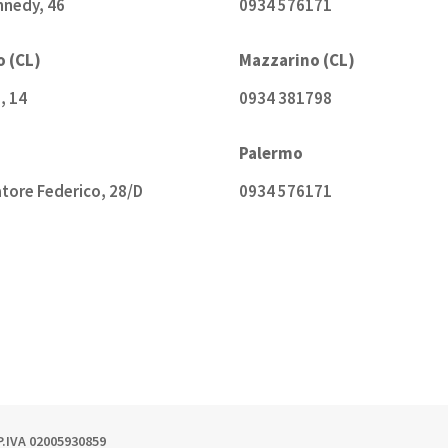
ennedy, 46
0934 576171
 (CL)
Mazzarino (CL)
i, 14
0934 381798
Palermo
tore Federico, 28/D
0934 576171
 P.IVA 02005930859