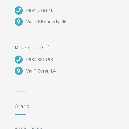
0934 576171
Via J. F.Kennedy, 46
Mazzarino (CL)
0934 381798
Via F. Cervi, 14
Orario