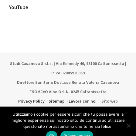
YouTube
Studi Casanova S.r.l.s. | Via Kennedy 46, 93100 Caltanissetta |
P.IVA 02005930859
Direttore Sanitario Dott.ssa Renata Valeria Casanova
FNOMCeO Albo Od. N. 0245 Caltanissetta
Privacy Policy
|
Sitemap
|
Lavora con noi
| Sito web
realizzato da
Bantam comunicazione
Utilizziamo i cookie per essere sicuri che tu possa avere la
PO FESR SICILIA 2014–2020 AZIONE 3.5.1-01 CUP
migliore esperienza sul nostro sito. Se continui ad utilizzare
questo sito noi assumiamo che tu ne sia felice.
G93G17001220004
Ok
Privacy policy