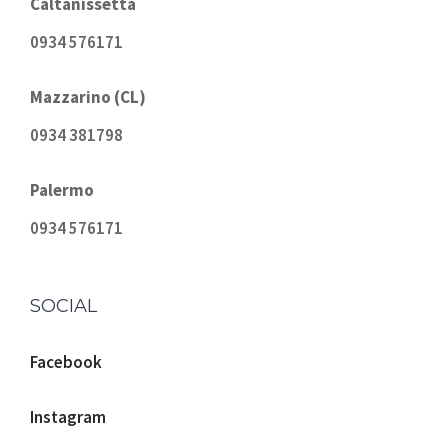
Caltanissetta
0934 576171
Mazzarino (CL)
0934 381798
Palermo
0934 576171
SOCIAL
Facebook
Instagram