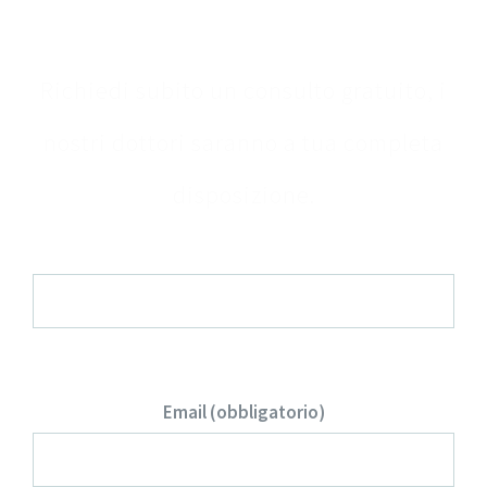
Contattaci
Richiedi subito un consulto gratuito, i
nostri dottori saranno a tua completa
disposizione.
Nome e Cognome (obbligatorio)
Email (obbligatorio)